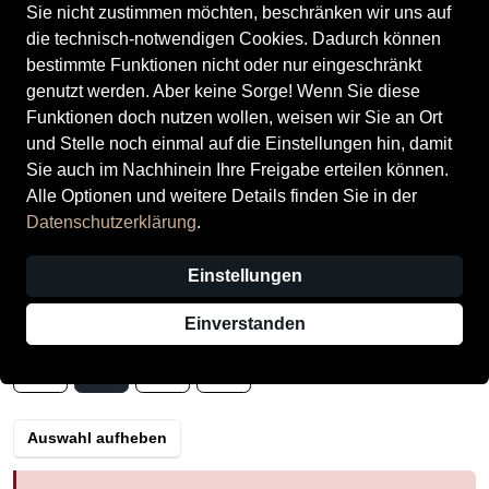
Sie nicht zustimmen möchten, beschränken wir uns auf
die technisch-notwendigen Cookies. Dadurch können
bestimmte Funktionen nicht oder nur eingeschränkt
genutzt werden. Aber keine Sorge! Wenn Sie diese
Funktionen doch nutzen wollen, weisen wir Sie an Ort
Tamaris Damenschuhe Klassisch
und Stelle noch einmal auf die Einstellungen hin, damit
NAVY COMB
Sie auch im Nachhinein Ihre Freigabe erteilen können.
Alle Optionen und weitere Details finden Sie in der
Preis
49,90 €
inkl. MwSt.,
zzgl. Versandkosten
Datenschutzerklärung
.
Verkauf durch
Tölle Schuhe (Rietberg)
Einstellungen
1 Angebot einer anderen Filiale
Einverstanden
Größe
37
38
39
40
Auswahl aufheben