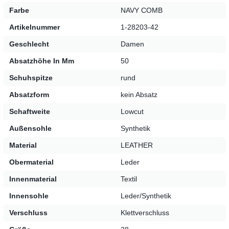
Farbe
NAVY COMB
Egal, ob beim Spaziergang durch die Stadt oder bei einem
Artikelnummer
1-28203-42
Abendessen mit Freund:innen – diese Damenschuhe
passen sich deinen Bedürfnissen an und runden jedes
Geschlecht
Damen
Outfit stilsicher ab.
Absatzhöhe In Mm
50
Schuhspitze
rund
Absatzform
kein Absatz
Schaftweite
Lowcut
Außensohle
Synthetik
Material
LEATHER
Obermaterial
Leder
Innenmaterial
Textil
Innensohle
Leder/Synthetik
Verschluss
Klettverschluss