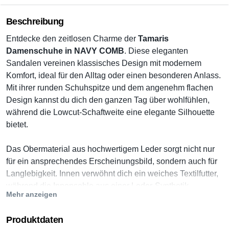
Beschreibung
Entdecke den zeitlosen Charme der
Tamaris
Damenschuhe in NAVY COMB
. Diese eleganten
Sandalen vereinen klassisches Design mit modernem
Komfort, ideal für den Alltag oder einen besonderen Anlass.
Mit ihrer runden Schuhspitze und dem angenehm flachen
Design kannst du dich den ganzen Tag über wohlfühlen,
während die Lowcut-Schaftweite eine elegante Silhouette
bietet.
Das Obermaterial aus hochwertigem Leder sorgt nicht nur
für ein ansprechendes Erscheinungsbild, sondern auch für
Langlebigkeit. Innen verwöhnt dich ein weiches Textilfutter,
während die Innensohle aus einer Leder-Synthetik-
Mehr anzeigen
Kombination zusätzlichen Komfort bietet. Der praktische
Klettverschluss ermöglicht ein einfaches An- und Ausziehen
Produktdaten
sowie eine individuelle Anpassung an deinen Fuß.