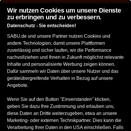
Wir nutzen Cookies um unsere Dienste
zu erbringen und zu verbessern.
Datenschutz - Sie entscheiden!
SABU.de und unsere Partner nutzen Cookies und
Alle Produkte
Damenschuhe
andere Technologien, damit unsere Plattformen
Damenschuhe
zuverlässig und sicher laufen, wir die Performance
nachvollziehen und Ihnen in Zukunft möglichst relevante
Inhalte und personalisierte Werbung zeigen können.
ALLE FILTER
Dafür sammeln wir Daten über unsere Nutzer und das
geräteübergreifende Verhalten in Bezug auf unsere
Angebote.
Marken
Größe
Farbe
Geschlecht
Filia
Wenn Sie auf den Button
"Einverstanden"
klicken,
geben Sie dazu Ihre Zustimmung und erlauben uns,
995 Produkte
diese Daten an Dritte weiterzugeben, etwa an unsere
Marketing- oder externen Technikpartner. Dies kann die
Verarbeitung Ihrer Daten in den USA einschließen. Falls