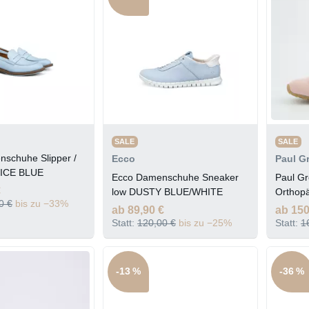
SALE
SALE
nschuhe Slipper /
Ecco
Paul G
- ICE BLUE
Ecco Damenschuhe Sneaker
Paul G
€
low DUSTY BLUE/WHITE
Orthop
0 €
bis zu −33%
PASTE
ab 89,90 €
ab 150
Statt:
120,00 €
bis zu −25%
Statt:
1
-13 %
-36 %