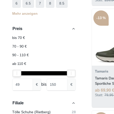
6
6.5
7
8
8.5
Mehr anzeigen
-13 %
Preis
bis 70 €
70 - 90 €
90 - 110 €
ab 110 €
Tamaris
Tamaris D
Sportliche 
bis
€
€
COMB
ab 69,90 
Statt:
79,95
Filiale
Tölle Schuhe (Rietberg)
28