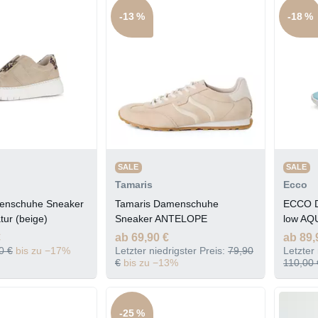
-13 %
-18 %
SALE
SALE
Tamaris
Ecco
enschuhe Sneaker
Tamaris Damenschuhe
ECCO D
tur (beige)
Sneaker ANTELOPE
low A
€
ab 69,90 €
ab 89,
0 €
bis zu −17%
Letzter niedrigster Preis:
79,90
Letzter 
€
bis zu −13%
110,00 
-25 %