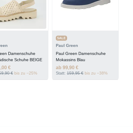
SALE
reen
Paul Green
reen Damenschuhe
Paul Green Damenschuhe
ädische Schuhe BEIGE
Mokassins Blau
,00 €
ab 99,90 €
59,90 €
bis zu −25%
Statt:
159,95 €
bis zu −38%