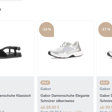
e
-10 %
-17 %
SALE
SALE
Gabor
Gabor
nschuhe Klassisch
Gabor Damenschuhe Elegante
Gabor 
Schnürer silber/weiss
Schnüre
ab 89,90 €
ab 99,
0 €
Statt:
99,90 €
bis zu −10%
Statt:
1