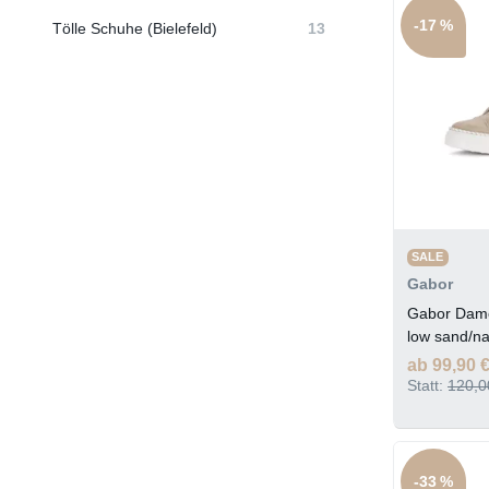
-17 %
Tölle Schuhe (Bielefeld)
13
SALE
Gabor
Gabor Dam
low sand/na
ab 99,90 
Statt:
120,0
-33 %