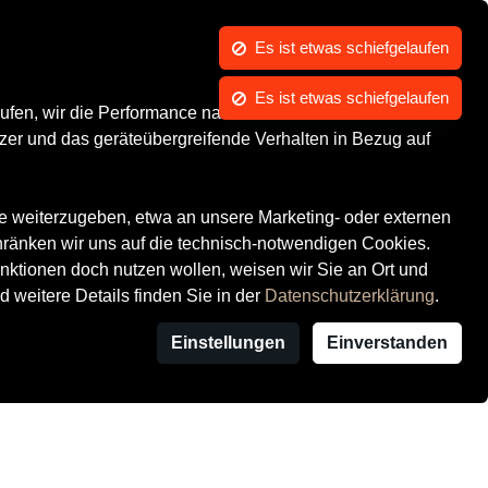
Es ist etwas schiefgelaufen
Kontrast
Mein Konto
Wunschliste
Warenkorb
Es ist etwas schiefgelaufen
Marken
Events
ufen, wir die Performance nachvollziehen und Ihnen in
zer und das geräteübergreifende Verhalten in Bezug auf
te weiterzugeben, etwa an unsere Marketing- oder externen
hränken wir uns auf die technisch-notwendigen Cookies.
ktionen doch nutzen wollen, weisen wir Sie an Ort und
d weitere Details finden Sie in der
Datenschutzerklärung
.
Einstellungen
Einverstanden
Filiale
Anbieterstandort