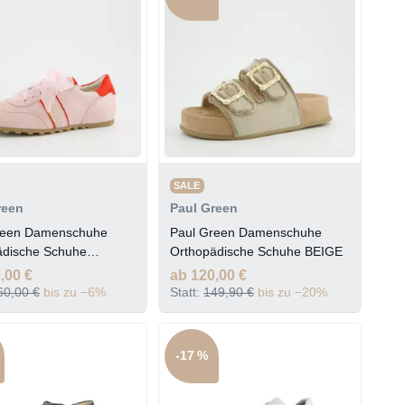
SALE
reen
Paul Green
reen Damenschuhe
Paul Green Damenschuhe
ädische Schuhe
Orthopädische Schuhe BEIGE
LL
,00 €
ab 120,00 €
60,00 €
bis zu −6%
Statt:
149,90 €
bis zu −20%
-17 %