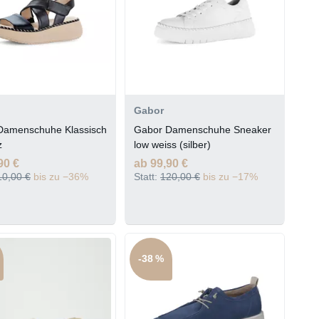
Gabor
Damenschuhe Klassisch
Gabor Damenschuhe Sneaker
z
low weiss (silber)
90 €
ab 99,90 €
10,00 €
bis zu −36%
Statt:
120,00 €
bis zu −17%
-38 %