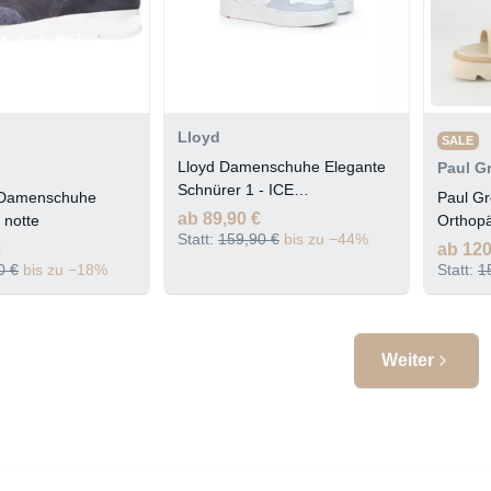
Lloyd
SALE
Lloyd Damenschuhe Elegante
Paul G
Schnürer 1 - ICE
 Damenschuhe
Paul G
BLUE/WHITE/BLACK
ab 89,90 €
 notte
Orthop
Statt:
159,90 €
bis zu −44%
€
ab 120
0 €
bis zu −18%
Statt:
1
Weiter