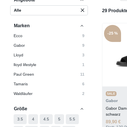
Alle
29 Produkt
Marken
-25 %
Ecco
9
Gabor
9
Lloyd
3
lloyd lifestyle
1
Paul Green
11
Tamaris
6
Waldläufer
2
SALE
Gabor
Gabor Dame
Größe
schwarz
3.5
4
4.5
5
5.5
89,90 €
Statt:
120,0