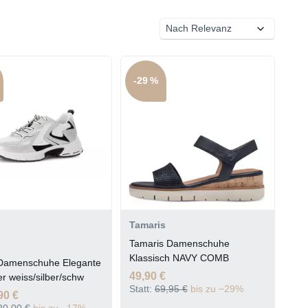
-29 %
Tamaris
Tamaris Damenschuhe
Klassisch NAVY COMB
Damenschuhe Elegante
49,90 €
r weiss/silber/schw
Statt:
69,95 €
bis zu −29%
90 €
20,00 €
bis zu −17%