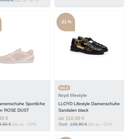
-21 %
SALE
lloyd lifestyle
amenschuhe Sportliche
LLOYD Lifestyle Damenschuhe
er ROSE DUST
Sandalen black
90 €
ab 110,00 €
9,90 €
bis zu −10%
Statt:
139,90 €
bis zu −21%