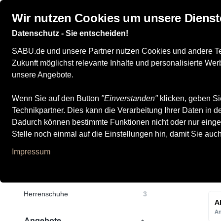
Wir nutzen Cookies um unsere Dienst
Datenschutz - Sie entscheiden!
Damenschuhe
Herrenschuhe
Kinderschuhe
SABU.de und unsere Partner nutzen Cookies und andere Tech
Zukunft möglichst relevante Inhalte und personalisierte W
unsere Angebote.
Wenn Sie auf den Button
"Einverstanden"
klicken, geben Si
Alle Produkte
Technikpartner. Dies kann die Verarbeitung Ihrer Daten in
Dadurch können bestimmte Funktionen nicht oder nur einge
Stelle noch einmal auf die Einstellungen hin, damit Sie auc
Impressum
Kategorien
M
Damenschuhe
38
Herrenschuhe
3
Al
An
Angebote