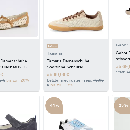
Gabor
SALE
Gabor 
Tamaris
schwar
n Damenschuhe
Tamaris Damenschuhe
ab 69,
Ballerinas BEIGE
Sportliche Schnürer
Statt:
1
ANTELOPE
 €
ab 69,90 €
0 €
bis zu −20%
Letzter niedrigster Preis:
79,90
€
bis zu −13%
-44 %
-25 %