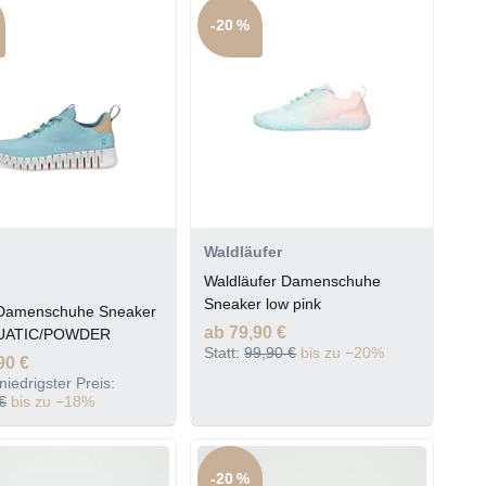
-20 %
Waldläufer
Waldläufer Damenschuhe
Sneaker low pink
amenschuhe Sneaker
ab 79,90 €
QUATIC/POWDER
Statt:
99,90 €
bis zu −20%
90 €
niedrigster Preis:
€
bis zu −18%
-20 %