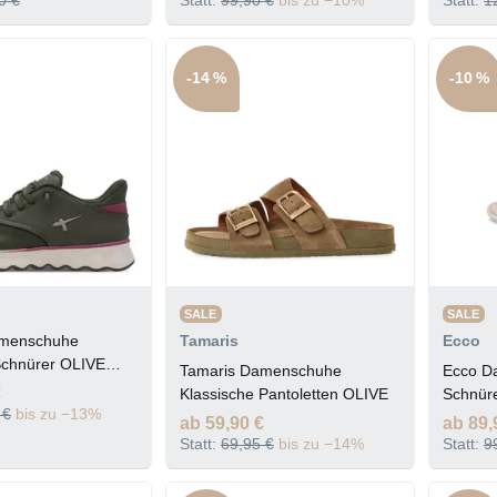
-14 %
-10 %
SALE
SALE
amenschuhe
Tamaris
Ecco
Schnürer OLIVE
Tamaris Damenschuhe
Ecco D
€
Klassische Pantoletten OLIVE
Schnür
 €
bis zu −13%
ab 59,90 €
ab 89,
Statt:
69,95 €
bis zu −14%
Statt:
9