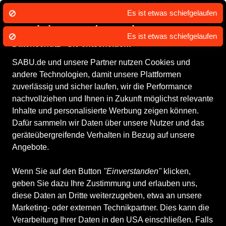
Es ist etwas schiefgelaufen
Wir nutzen Cookies um unsere Dienste
zu erbringen und zu verbessern.
Es ist etwas schiefgelaufen
Datenschutz - Sie entscheiden!
SABU.de und unsere Partner nutzen Cookies und
Alle Produkte
Herrenschuhe
Wander- & Bergschuhe
andere Technologien, damit unsere Plattformen
Wander- & Bergschuhe
zuverlässig und sicher laufen, wir die Performance
nachvollziehen und Ihnen in Zukunft möglichst relevante
Inhalte und personalisierte Werbung zeigen können.
ALLE FILTER
Dafür sammeln wir Daten über unsere Nutzer und das
geräteübergreifende Verhalten in Bezug auf unsere
Angebote.
Marken
Größe
Farbe
Geschlecht
Filia
Wenn Sie auf den Button
"Einverstanden"
klicken,
geben Sie dazu Ihre Zustimmung und erlauben uns,
13 Produkte
diese Daten an Dritte weiterzugeben, etwa an unsere
Marketing- oder externen Technikpartner. Dies kann die
Verarbeitung Ihrer Daten in den USA einschließen. Falls