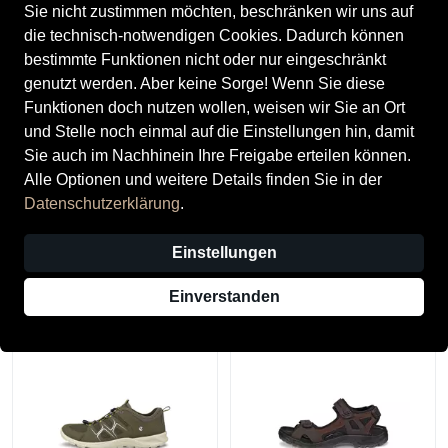
Sie nicht zustimmen möchten, beschränken wir uns auf
die technisch-notwendigen Cookies. Dadurch können
bestimmte Funktionen nicht oder nur eingeschränkt
genutzt werden. Aber keine Sorge! Wenn Sie diese
Funktionen doch nutzen wollen, weisen wir Sie an Ort
und Stelle noch einmal auf die Einstellungen hin, damit
Sie auch im Nachhinein Ihre Freigabe erteilen können.
Alle Optionen und weitere Details finden Sie in der
Ecco
Ecco
Datenschutzerklärung
.
Ecco Herrenschuhe
Ecco Herrenschuhe Wander-
Wanderschuhe
& Bergschuhe DARK CLAY
Einstellungen
BLACK/MOCHA
180,00 €
120,00 €
Einverstanden