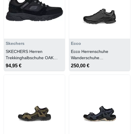
Skechers
Ecco
SKECHERS Herren
Ecco Herrenschuhe
Trekkinghalbschuhe OAK
Wanderschuhe
CANYON-RYDELL
BLACK/BLACK
94,95 €
250,00 €