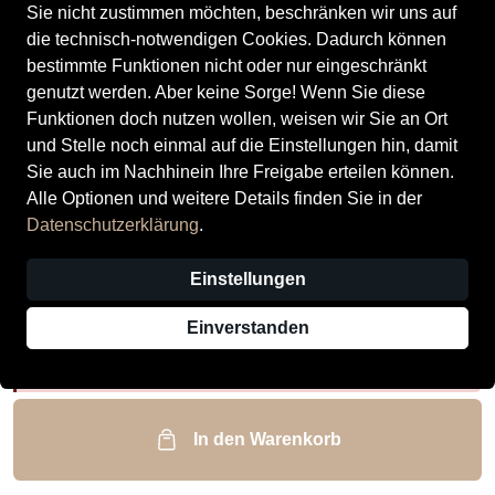
Sie nicht zustimmen möchten, beschränken wir uns auf
die technisch-notwendigen Cookies. Dadurch können
bestimmte Funktionen nicht oder nur eingeschränkt
genutzt werden. Aber keine Sorge! Wenn Sie diese
Funktionen doch nutzen wollen, weisen wir Sie an Ort
Gabor Damenschuhe Klassisch oak
und Stelle noch einmal auf die Einstellungen hin, damit
Preis
Sie auch im Nachhinein Ihre Freigabe erteilen können.
99,95 €
inkl. MwSt.,
zzgl. Versandkosten
Alle Optionen und weitere Details finden Sie in der
Größe
Datenschutzerklärung
.
36 EU | 3.5 UK
Einstellungen
Auswahl aufheben
Einverstanden
Nur noch weniger als 3 Artikel im Geschäft vorhanden.
In den Warenkorb