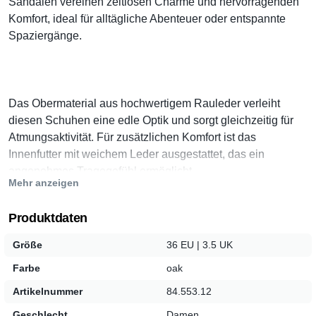
Sandalen vereinen zeitlosen Charme und hervorragenden
Komfort, ideal für alltägliche Abenteuer oder entspannte
Spaziergänge.
Das Obermaterial aus hochwertigem Rauleder verleiht
diesen Schuhen eine edle Optik und sorgt gleichzeitig für
Atmungsaktivität. Für zusätzlichen Komfort ist das
Innenfutter mit weichem Leder ausgestattet, das ein
angenehmes Tragegefühl ermöglicht.
Mehr anzeigen
Produktdaten
Mit einem
Klettverschluss
bieten diese Sandalen eine
Größe
36 EU | 3.5 UK
mühelose Handhabung und eine individuelle Passform. Der
Farbe
oak
Keilabsatz
von 15 mm sorgt für eine dezente Erhöhung, die
jedem Outfit einen Hauch von Eleganz verleiht, ohne dabei
Artikelnummer
84.553.12
auf Bequemlichkeit zu verzichten.
Geschlecht
Damen